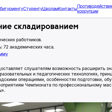
Противодействи
битуриенту
Студенту
Школам
Контакты
коррупции
ние складированием
ческих работников.
: 72 академических часа.
амму
оставляет слушателям возможность расширить зн
разовательных и педагогических технологиях, прин
адскими операциями, особенностях подготовки, об
оприятиям Чемпионата по профессиональному мас
».