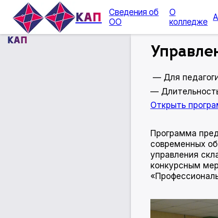
Сведения об
О
КАП
А
ОО
колледже
КАП
Управле
—
Для педагоги
— Длительность
Открыть прогр
Программа пред
современных об
управления скл
конкурсным мер
«Профессионалы