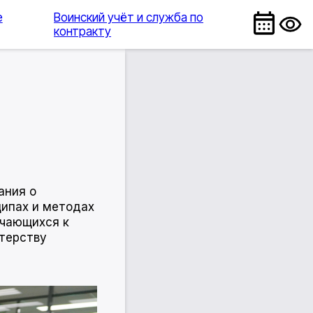
е
Воинский учёт и служба по
контракту
ания о
ципах и методах
учающихся к
терству