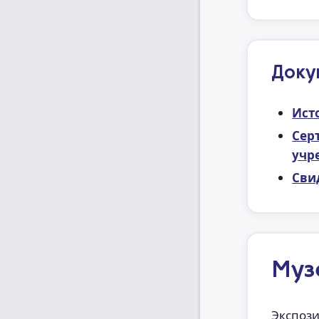
Доку
Ист
Сер
учр
Сви
Муз
Экспози