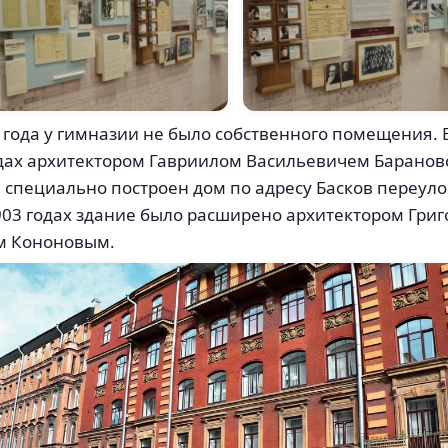
 года у гимназии не было собственного помещения. 
дах архитектором Гавриилом Васильевичем Баранов
 специально построен дом по адресу Басков переулок
03 годах здание было расширено архитектором Гри
м Кононовым.