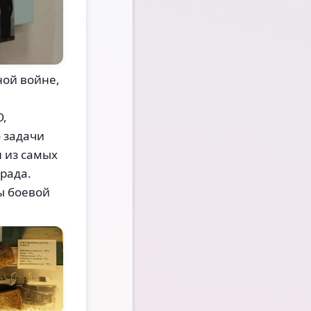
ной войне,
О,
 задачи
 из самых
рада.
ы боевой