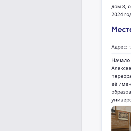
дом 8, 
2024 го
Мест
Адрес: г
Начало 
Алексее
первора
её име
образов
универс