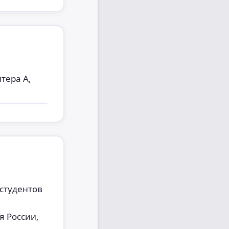
итера А,
 студентов
я России,