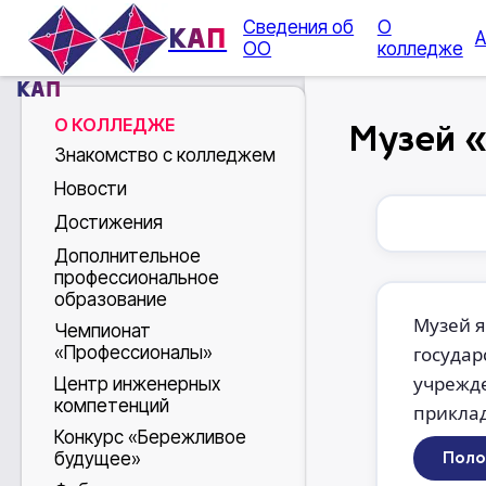
Сведения об
О
КАП
А
ОО
колледже
КАП
О КОЛЛЕДЖЕ
Музей 
Знакомство с колледжем
Новости
Достижения
Дополнительное
профессиональное
образование
Музей я
Чемпионат
государ
«Профессионалы»
учрежд
Центр инженерных
компетенций
прикла
Конкурс «Бережливое
будущее»
Поло