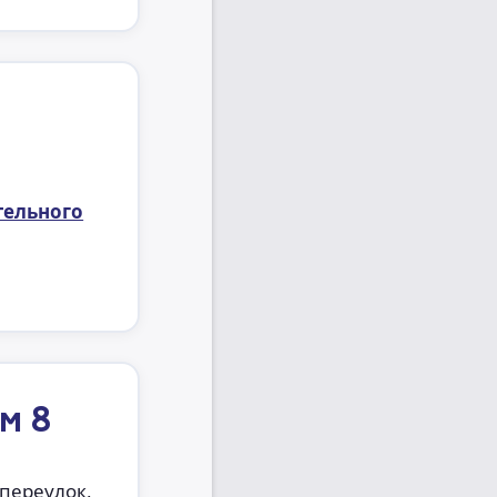
тельного
м 8
 переулок,