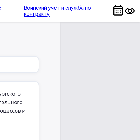
е
Воинский учёт и служба по
контракту
ургского
тельного
оцессов и