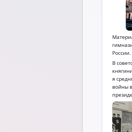
Материа
гимнази
России.
В совет
княгини
я средн
войны в
презид