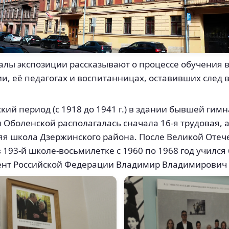
лы экспозиции рассказывают о процессе обучения 
и, её педагогах и воспитанницах, оставивших след 
ский период (с 1918 до 1941 г.) в здании бывшей гим
 Оболенской располагалась сначала 16-я трудовая, а
яя школа Дзержинского района. После Великой Оте
 193-й школе-восьмилетке с 1960 по 1968 год училс
ент Российской Федерации Владимир Владимирович 