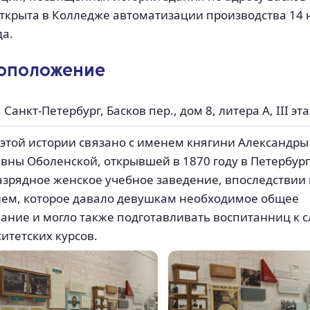
открыта в Колледже автоматизации производства 14
да.
оположение
. Санкт-Петербург, Басков пер., дом 8, литера А, III эт
этой истории связано с именем княгини Александры
вны Оболенской, открывшей в 1870 году в Петербур
зрядное женское учебное заведение, впоследствии
нем, которое давало девушкам необходимое общее
ание и могло также подготавливать воспитанниц к
итетских курсов.