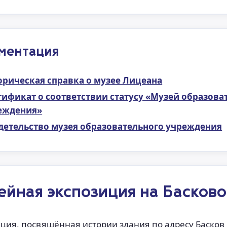
ментация
орическая справка о музее Лицеана
тификат о соответствии статусу «Музей образова
еждения»
детельство музея образовательного учреждения
ейная экспозиция на Басково
ция, посвящённая истории здания по адресу Басков