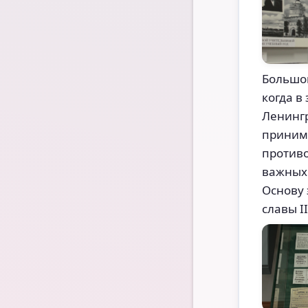
Большо
когда в
Ленингр
принима
противо
важных 
Основу 
славы I