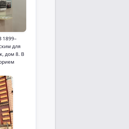
В 1899–
ским для
, дом 8. В
горием