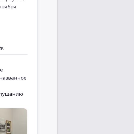
 ноября
аж
ге
 названное
 слушанию