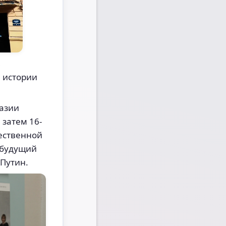
в
в истории
назии
 затем 16-
чественной
я будущий
Путин.