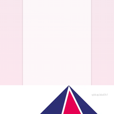
spbkap/aba5fcf