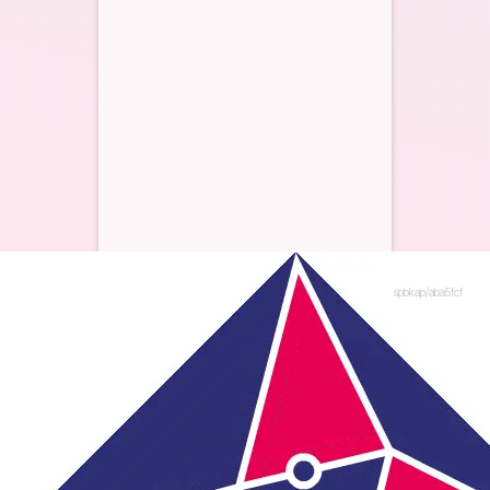
spbkap/aba5fcf