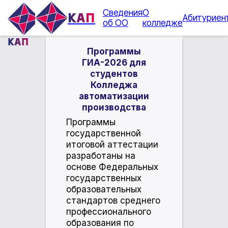
Сведения
О
КАП
Абитуриен
об ОО
колледже
КАП
Программы
ГИА-2026 для
студентов
Колледжа
автоматизации
производства
Программы
государственной
итоговой аттестации
разработаны на
основе Федеральных
государственных
образовательных
стандартов среднего
профессионального
образования по