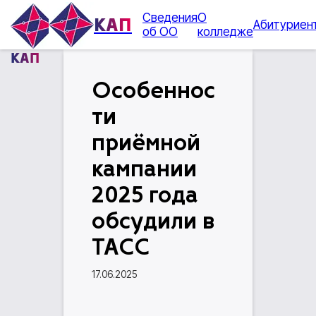
Сведения
О
КАП
Абитуриен
об ОО
колледже
КАП
Особеннос
ти
приёмной
кампании
2025 года
обсудили в
ТАСС
17.06.2025