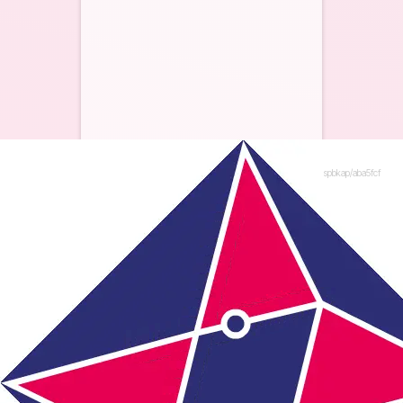
spbkap/aba5fcf